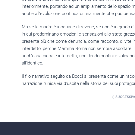
interiormente, portando ad un ampliamento dello spazio ment
anche all'evoluzione continua di una mente che può pen
Ma se la madre è incapace di reverie, se non è in grado di c
in cui predominano emozioni e sensazioni allo stato grezzo.
presenta più che come denuncia, come racconto, di vite in 
interdetto, perché Mamma Roma non sembra ascoltare il la
anch'essa cieca e interdetta, uccidendo confini e valicando 
all'identico.
Il filo narrativo seguito da Bocci si presenta come un racc
narrazione l’unica via d’uscita nella storia dei suoi protagon
SUCCESSIV