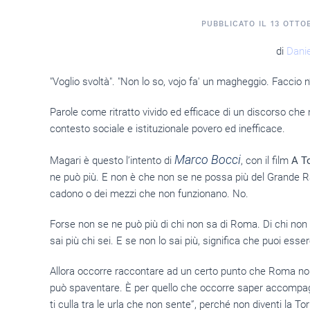
PUBBLICATO IL
13 OTTO
di
Danie
"Voglio svoltà". "Non lo so, vojo fa' un magheggio. Faccio
Parole come ritratto vivido ed efficace di un discorso ch
contesto sociale e istituzionale povero ed inefficace.
Marco Bocci
Magari è questo l’intento di
, con il film
A T
ne può più. E non è che non se ne possa più del Grande Rac
cadono o dei mezzi che non funzionano. No.
Forse non se ne può più di chi non sa di Roma. Di chi non
sai più chi sei. E se non lo sai più, significa che puoi ess
Allora occorre raccontare ad un certo punto che Roma n
può spaventare. È per quello che occorre saper accompag
ti culla tra le urla che non sente”, perché non diventi la T