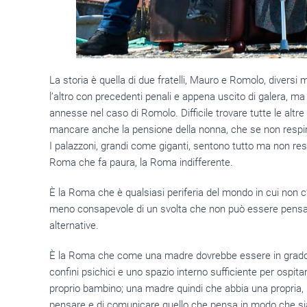
La storia è quella di due fratelli, Mauro e Romolo, diversi 
l’altro con precedenti penali e appena uscito di galera, m
annesse nel caso di Romolo. Difficile trovare tutte le altre
mancare anche la pensione della nonna, che se non respira p
I palazzoni, grandi come giganti, sentono tutto ma non resti
Roma che fa paura, la Roma indifferente.
È la Roma che è qualsiasi periferia del mondo in cui non c’
meno consapevole di un svolta che non può essere pensa
alternative.
È la Roma che come una madre dovrebbe essere in grad
confini psichici e uno spazio interno sufficiente per ospita
proprio bambino; una madre quindi che abbia una propria, ben
pensare e di comunicare quello che pensa in modo che sia