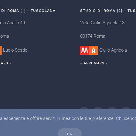
 DI ROMA [1] - TUSCOLANA
STUDIO DI ROMA [2] - TU
dio Asello 49
Viale Giulio Agricola 131
Roma
00174 Roma
Lucio Sestio
Giulio Agricola
MAPS -
- APRI MAPS -
sociazionegradiva.it
tua esperienza e offrire servizi in linea con le tue preferenze. Chiuden
OK