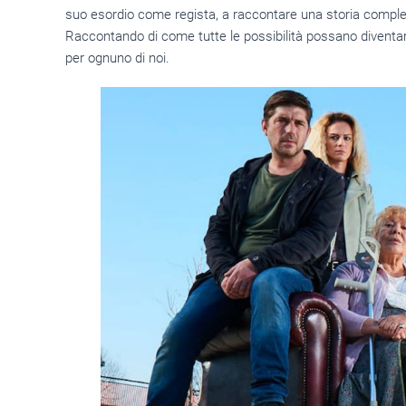
suo esordio come regista, a raccontare una storia compl
Raccontando di come tutte le possibilità possano diventar
per ognuno di noi.