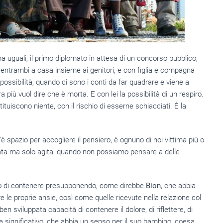
ma uguali, il primo diplomato in attesa di un concorso pubblico,
a entrambi a casa insieme ai genitori, e con figlia e compagna
 possibilità, quando ci sono i conti da far quadrare e viene a
iù vuol dire che è morta. E con lei la possibilità di un respiro.
tuiscono niente, con il rischio di esserne schiacciati. È la
è spazio per accogliere il pensiero, è ognuno di noi vittima più o
ta ma solo agita, quando non possiamo pensare a delle
o di contenere presupponendo, come direbbe
Bion
, che abbia
re le proprie ansie, così come quelle ricevute nella relazione col
 sviluppata capacità di contenere il dolore, di riflettere, di
 significativo, che abbia un senso per il suo bambino, coesa