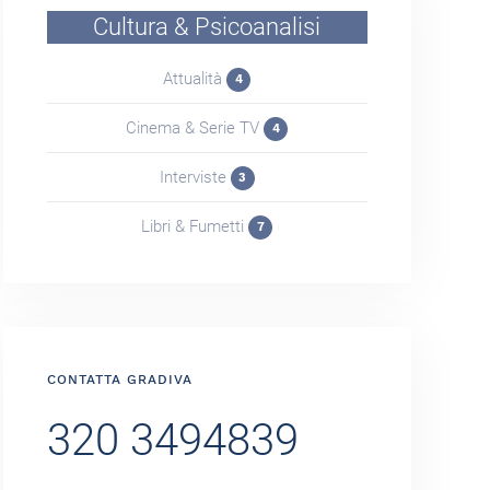
Cultura & Psicoanalisi
Attualità
4
Cinema & Serie TV
4
Interviste
3
Libri & Fumetti
7
CONTATTA GRADIVA
320 3494839